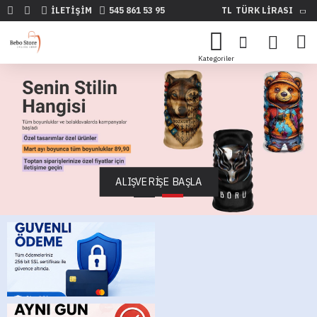
İLETIŞIM
545 861 53 95
TL
TÜRK LIRASI
ALIŞVERİŞE BAŞLA